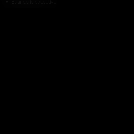
Buanderie collective
Douche
Panneaux photovoltaiques
Fibre optique
Interphone
Sol
Carrelage
Parquet
Etat
Neuf
Exposition
Nord