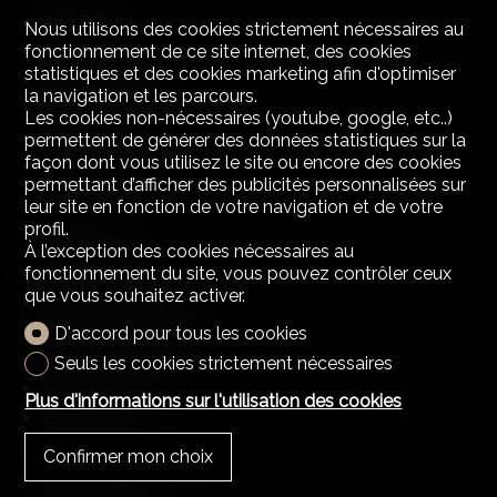
Abri PC
Nous utilisons des cookies strictement nécessaires au
fonctionnement de ce site internet, des cookies
Non meublé
statistiques et des cookies marketing afin d'optimiser
Armoires encastrées
la navigation et les parcours.
Triple vitrage
Les cookies non-nécessaires (youtube, google, etc..)
Lumineux
permettent de générer des données statistiques sur la
façon dont vous utilisez le site ou encore des cookies
Animaux bienvenus
permettant d’afficher des publicités personnalisées sur
leur site en fonction de votre navigation et de votre
Equipement
profil.
À l’exception des cookies nécessaires au
fonctionnement du site, vous pouvez contrôler ceux
Cuisine équipée
que vous souhaitez activer.
Cuisine agencée
Plaques vitrocéramiques
D'accord pour tous les cookies
Plaques à induction
Seuls les cookies strictement nécessaires
Four
Plus d'informations sur l'utilisation des cookies
Lave-vaisselle
Lave-linge
Confirmer mon choix
Sèche-linge