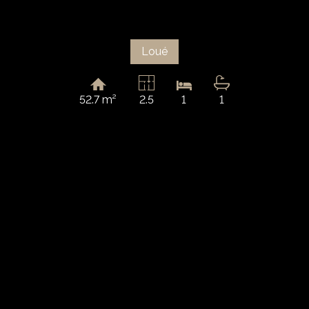
Loué
52.7 m²
2.5
1
1