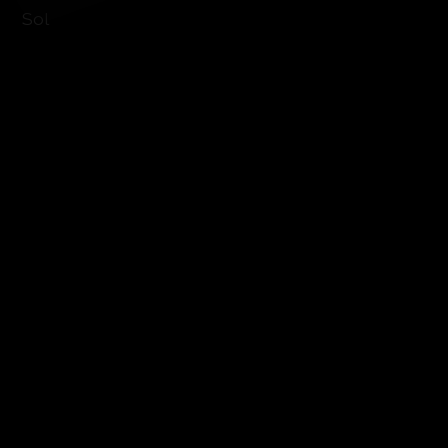
Sol
Carrelage
Parquet
Etat
Neuf
Exposition
Sud
Vue
Belle vue
Style