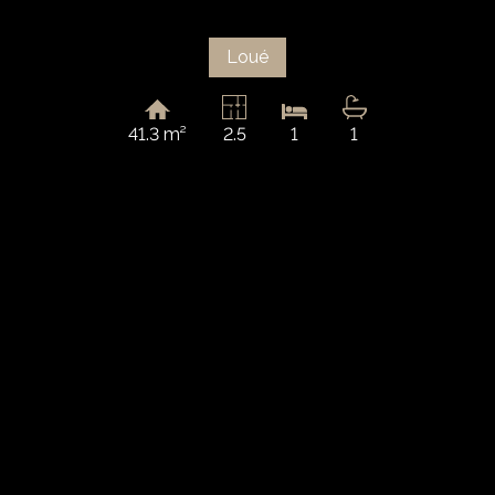
Loué
41.3 m²
2.5
1
1