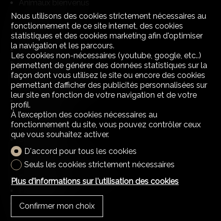
Animaux bienvenus
Nous utilisons des cookies strictement nécessaires au
fonctionnement de ce site internet, des cookies
Equipement
statistiques et des cookies marketing afin d'optimiser
la navigation et les parcours.
Cuisine agencée
Les cookies non-nécessaires (youtube, google, etc..)
Cuisine équipée
permettent de générer des données statistiques sur la
façon dont vous utilisez le site ou encore des cookies
Plaques vitrocéramiques
permettant d’afficher des publicités personnalisées sur
Plaques à induction
leur site en fonction de votre navigation et de votre
Four
profil.
Lave-vaisselle
À l’exception des cookies nécessaires au
fonctionnement du site, vous pouvez contrôler ceux
Lave-linge
que vous souhaitez activer.
Sèche-linge
D'accord pour tous les cookies
Buanderie collective
Seuls les cookies strictement nécessaires
Douche
Panneaux photovoltaiques
Plus d'informations sur l'utilisation des cookies
Fibre optique
Interphone
Confirmer mon choix