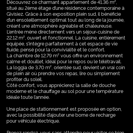
Découvrez ce charmant appartement de 41.36 m²,
situé au 2ème étage d’une résidence contemporaine à
Givisiez. Grâce à son exposition plein sud, il bénéficie
d’un ensoleillement optimal tout au long de la journée,
créant une atmosphère agréable et chaleureuse.
L’entrée mène directement vers un séjour-cuisine de
22.12 m², ouvert et fonctionnel. La cuisine, entièrement
équipée, s’intègre parfaitement à cet espace de vie
fluide, pensé pour la convivialité et le confort.
La chambre de 12.79 m² vous offre un environnement
calme et douillet, idéal pour le repos ou le télétravail.
La loggia de 3.70 m², orientée sud, devient un vrai coin
de plein air où prendre vos repas, lire ou simplement
profiter du soleil.
Côté confort, vous apprécierez la salle de douche
moderne et le chauffage au sol pour une température
idéale toute l’année.
Une place de stationnement est proposée en option,
avec la possibilité d’ajouter une borne de recharge
pour véhicule électrique.
Prenez rendez-vous sans attendre pour visiter ce bien.