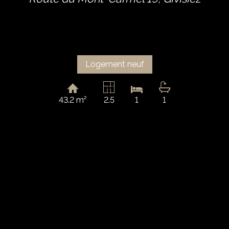
Logement neuf
43.2 m²
2.5
1
1